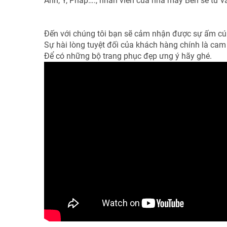
Anh, Ý, Pháp…., nhân viên của nhà may Ben sẽ tư 
Đến với chúng tôi bạn sẽ cảm nhận được sự ấm cúng
Sự hài lòng tuyệt đối của khách hàng chính là cam
Để có những bộ trang phục đẹp ưng ý hãy ghé.