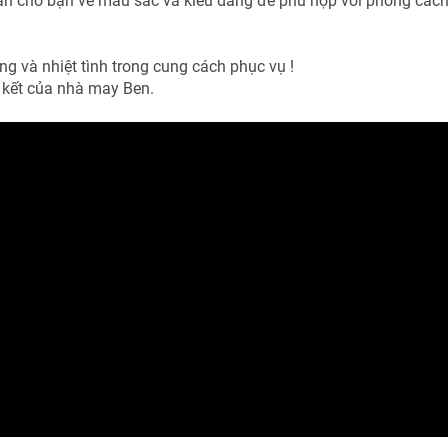
vấn cho bạn về màu sắc và kiểu dáng để phù hợp với phong cách
 và nhiệt tình trong cung cách phục vụ !
 kết của nhà may Ben.