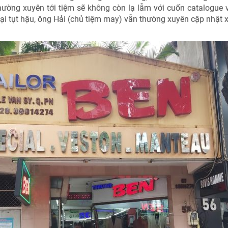
hường xuyên tới tiệm sẽ không còn lạ lẫm với cuốn catalogue 
i tụt hậu, ông Hải (chủ tiệm may) vẫn thường xuyên cập nhật xu