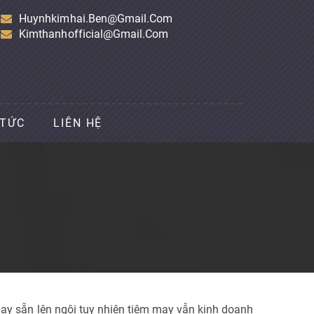
Huynhkimhai.ben@gmail.com
Kimthanhofficial@gmail.com
 TỨC
LIÊN HỆ
may sẵn lên ngôi tuy nhiên tiệm may vẫn kinh doanh