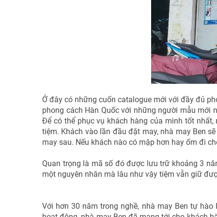
Ở đây có những cuốn catalogue mới với đầy đủ ph
phong cách Hàn Quốc với những người mẫu mới nổi 
Để có thể phục vụ khách hàng của mình tốt nhất,
tiệm. Khách vào lần đầu đặt may, nhà may Ben sẽ 
may sau. Nếu khách nào có mập hơn hay ốm đi chỗ 
Quan trọng là mã số đó được lưu trữ khoảng 3 năm
một nguyên nhân mà lâu như vậy tiệm vẫn giữ đượ
Với hơn 30 năm trong nghề, nhà may Ben tự hào 
hoạt động, nhà may Ben đã mang tới cho khách h