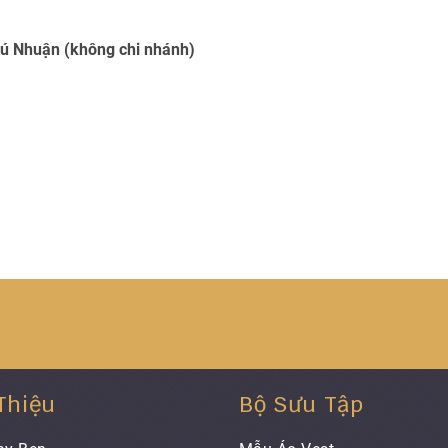
hú Nhuận (không chi nhánh)
 Thiệu
Bộ Sưu Tập