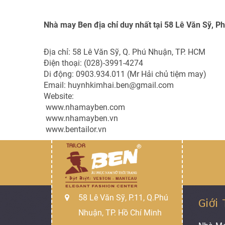
Nhà may Ben địa chỉ duy nhất tại 58 Lê Văn Sỹ, P
Địa chỉ: 58 Lê Văn Sỹ, Q. Phú Nhuận, TP. HCM
Điện thoại: (028)-3991-4274
Di động: 0903.934.011 (Mr Hải chủ tiệm may)
Email: huynhkimhai.ben@gmail.com
Website:
www.nhamayben.com
www.nhamayben.vn
www.bentailor.vn
58 Lê Văn Sỹ, P.11, Q.Phú
Giới
Nhuận, TP. Hồ Chí Minh