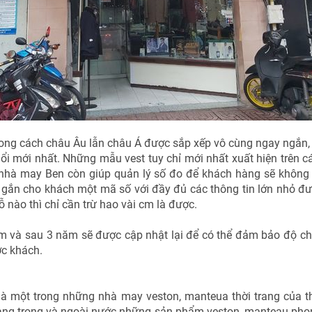
ong cách châu Âu lẫn châu Á được sắp xếp vô cùng ngay ngắn,
mới nhất. Những mẫu vest tuy chỉ mới nhất xuất hiện trên các
 nhà may Ben còn giúp quản lý số đo để khách hàng sẽ không
gắn cho khách một mã số với đầy đủ các thông tin lớn nhỏ đư
nào thì chỉ cần trừ hao vài cm là được.
 và sau 3 năm sẽ được cập nhật lại để có thể đảm bảo độ chính
c khách.
là một trong những nhà may veston, manteua thời trang của t
àng trong và ngoài nước những sản phẩm veston, manteau phon